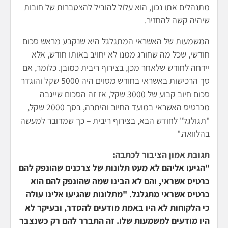
מתנהלים אתו נכון, הוא עלול להוביל להצטברות של חובות
שיהיה קשה להחזיר.
המשמעות של האשראי המתגלגל היא שנקבע מראש סכום
חודשי, שכל מה שחורג ממנו לא יחויב באותו חודש, אלא
יידחה לחודש שלאחר מכן, בצירוף ריבית כמובן. כלומר, אם
סך הרכישות באשראי בחודש מסוים היה 5000 שקל והוגדר
סכום חיוב קבוע של 3000 שקל, אז זה הסכום שייגבה
מכרטיס האשראי במועד החיוב והיתרה, בסך 2000 שקל,
"תגולגל" לחודש הבא, בצירוף ריבית – כך שמדובר למעשה
בהלוואה."
תגובת אמון הציבור לכתבה:
"הגיעו אליהם לא מעט תלונות של צרכנים שהונפק להם
כרטיס אשראי, והם לא הבינו שמה שהונפק להם הוא
כרטיס אשראי מתגלגל. "מתלונות שהגיעו אלינו עולה
כי הלקוחות לא היו באמת מודעים להסדר, ובעיקר לא
היו מודעים למשמעות שלו. זה התברר להם רק כשנצבר