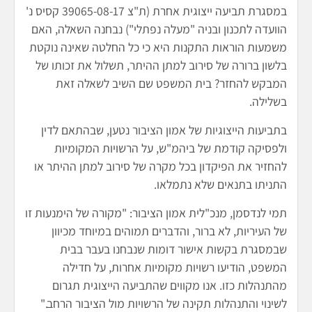
במסגרת תביעה ייצוגית אחרת (ת"צ 39065-08-17 קסיס נ'
הוועדה לתכנון ובניה "מעלה נפתלי") נבחנה השאלה, האם
משמעות הוראות התקנות היא כי כל החלטה שאינה נוקטת
בלשון ברורה של סירוב למתן ההיתר, תשלול את זכותו של
המבקש להחזר? בית המשפט שם השיב לשאלה זאת
בשלילה.
בתביעות הייצוגיות של אמון הציבור נטען, שבהתאם לדין
ולפסיקה קודמת של ביהמ"ש, על הרשויות המקומיות
להחזיר את הפיקדון בכל מקרה של סירוב למתן ההיתר או
התניתו בתנאים שלא נתמלאו.
תמי לנדסמן, מנכ"לית אמון הציבור: "מקורה של הימנעות זו
של העיריות, לא ברור, והדברים תמוהים במיוחד מכיוון
שבמסגרת בקשות אישור דומות שנבחנו בעבר בבית
המשפט, הודיעו רשויות מקומיות אחרות, על חדילה
מהתנהלות כזו. אנו מקווים שהתביעה הייצוגית תגרום
לשינוי והתנהלות תקינה של הרשויות מול הציבור הרחב."