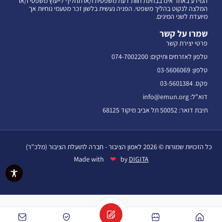
המידע באתר אינו בבחינת חוות דעת משפטית ו/או תחליף לייעוץ משפטי ו/או
המלצה לנקוט בהליך משפטי. הפניה נעשית בלשון זכר מטעמי נוחיות אך
מיועדת לשני המינים.
שמרו על קשר
פרטי יצירת קשר
טלפון לאזרחים ותיקים: 074-7002200
טלפון: 03-5606069
פקס. 03-5601384
דוא"ל: info@emun.org
תיבת דואר: 50052 תל אביב מיקוד 68125
כל הזכויות שמורות © 2026 לאמון הציבור - חברה לתועלת הציבור (מלכ"ר)
❤
Made with
by
DIGITA