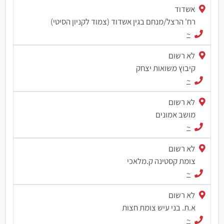
אשדוד
רח' הרצל/מנחם בגין אשדוד (צמוד לקניון הסיטי)
~
לא רשום
קיבוץ משואות יצחק
~
לא רשום
מושב אמונים
~
לא רשום
צומת קסטינה ק.מלאכי
~
לא רשום
א.ת. בני עיש צומת חצות
~