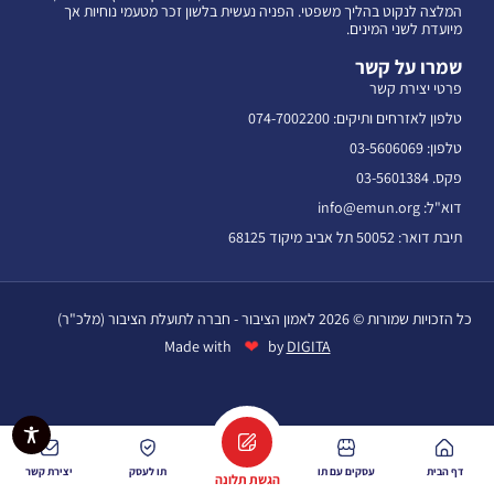
המלצה לנקוט בהליך משפטי. הפניה נעשית בלשון זכר מטעמי נוחיות אך
מיועדת לשני המינים.
שמרו על קשר
פרטי יצירת קשר
טלפון לאזרחים ותיקים: 074-7002200
טלפון: 03-5606069
פקס. 03-5601384
דוא"ל: info@emun.org
תיבת דואר: 50052 תל אביב מיקוד 68125
כל הזכויות שמורות © 2026 לאמון הציבור - חברה לתועלת הציבור (מלכ"ר)
❤
Made with
by
DIGITA
דף הבית
עסקים עם תו
תו לעסק
יצירת קשר
הגשת תלונה