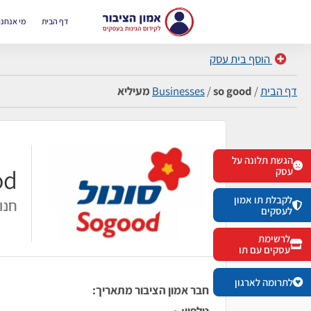
דף הבית
מי אנחנו
הוסף בית עסק
דף הבית
/
so good מעיליא
/
Businesses
הגשת תלונה על
ood
עסק
לקבלת תו אמון
חנוי
לעסקים
לרשימת
עסקים עם תו
לתרומה לארגון
חבר אמון הציבור מתאריך:
טלפון:
~