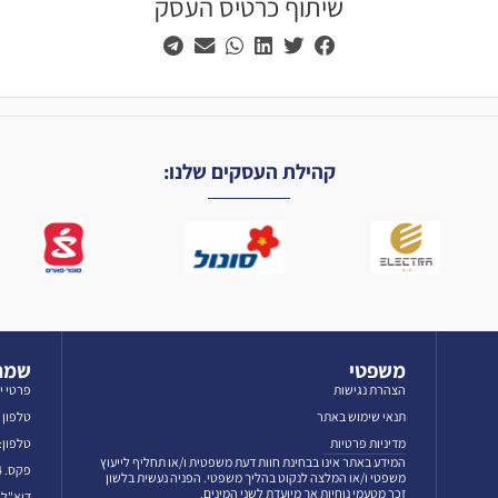
שיתוף כרטיס העסק
קהילת העסקים שלנו:
משפטי
שמרו
הצהרת נגישות
פרטי י
תנאי שימוש באתר
טלפון לאז
מדיניות פרטיות
טלפון: 3-5606069
המידע באתר אינו בבחינת חוות דעת משפטית ו/או תחליף לייעוץ
פקס. 03-5601384
משפטי ו/או המלצה לנקוט בהליך משפטי. הפניה נעשית בלשון
זכר מטעמי נוחיות אך מיועדת לשני המינים.
דוא"ל: fo@emun.org