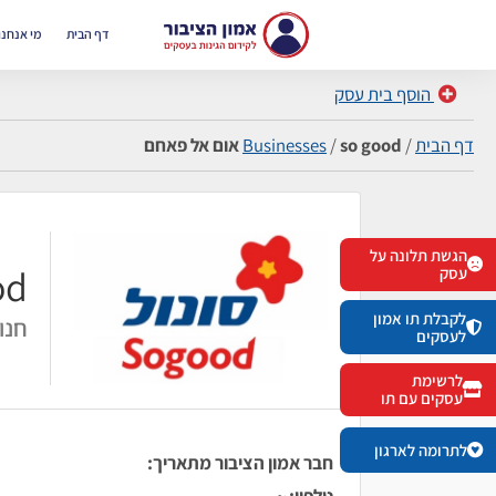
דף הבית
מי אנחנו
הוסף בית עסק
דף הבית
/
so good אום אל פאחם
/
Businesses
הגשת תלונה על
 good
עסק
לקבלת תו אמון
חנוי
לעסקים
לרשימת
עסקים עם תו
לתרומה לארגון
חבר אמון הציבור מתאריך:
טלפון:
~