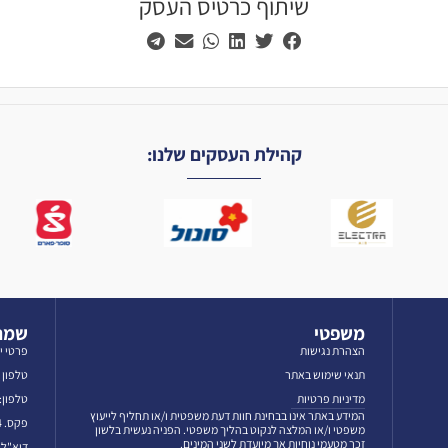
שיתוף כרטיס העסק
קהילת העסקים שלנו:
משפטי
שמרו
הצהרת נגישות
פרטי י
תנאי שימוש באתר
טלפון לאז
מדיניות פרטיות
טלפון: 3-5606069
המידע באתר אינו בבחינת חוות דעת משפטית ו/או תחליף לייעוץ
פקס. 03-5601384
משפטי ו/או המלצה לנקוט בהליך משפטי. הפניה נעשית בלשון
זכר מטעמי נוחיות אך מיועדת לשני המינים.
דוא"ל: fo@emun.org