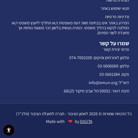
הצהרת נגישות
תנאי שימוש באתר
מדיניות פרטיות
המידע באתר אינו בבחינת חוות דעת משפטית ו/או תחליף לייעוץ משפטי ו/או
המלצה לנקוט בהליך משפטי. הפניה נעשית בלשון זכר מטעמי נוחיות אך
מיועדת לשני המינים.
שמרו על קשר
פרטי יצירת קשר
טלפון לאזרחים ותיקים: 074-7002200
טלפון: 03-5606069
פקס. 03-5601384
דוא"ל: info@emun.org
תיבת דואר: 50052 תל אביב מיקוד 68125
כל הזכויות שמורות © 2026 לאמון הציבור - חברה לתועלת הציבור (מלכ"ר)
❤
Made with
by
DIGITA