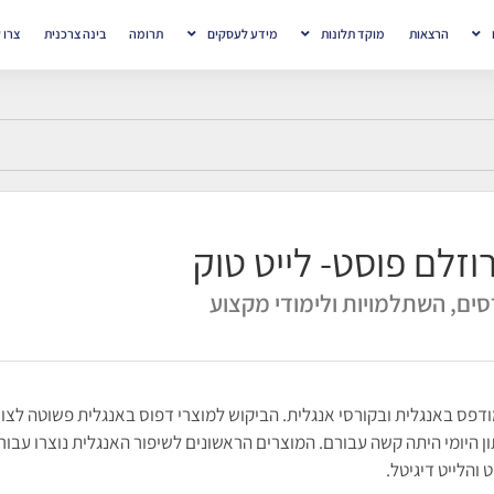
הרצאות
מוקד תלונות
מידע לעסקים
תרומה
בינה צרכנית
צרו 
רוזלם פוסט- לייט טוק
סים, השתלמויות ולימודי מקצוע
חה כבר מעל ל-80 שנה בתוכן מודפס באנגלית ובקורסי אנגלית. הביקוש למוצרי דפוס באנגלית פשוטה לצ
היומי היתה קשה עבורם. המוצרים הראשונים לשיפור האנגלית נוצרו עבור
 והלייט דיגיטל.