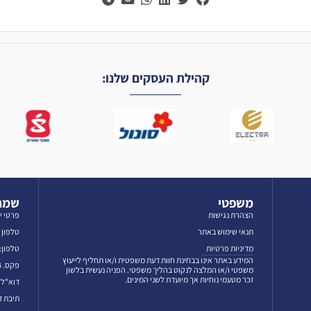
קהילת העסקים שלנו:
משפטי
שמרו
הצהרת נגישות
פרטי י
תנאי שימוש באתר
טלפון לאז
מדיניות פרטיות
טלפון: 3-5606069
המידע באתר אינו בבחינת חוות דעת משפטית ו/או תחליף לייעוץ
פקס. 03-5601384
משפטי ו/או המלצה לנקוט בהליך משפטי. הפניה נעשית בלשון
זכר מטעמי נוחיות אך מיועדת לשני המינים.
דוא"ל: fo@emun.org
תיבת דואר: 50052 תל 