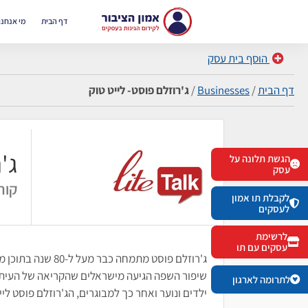
דף הבית
מי אנחנו
הוסף בית עסק
דף הבית
/
Businesses
/
ג'רוזלם פוסט- לייט טוק
ג'
הגשת תלונה על
עסק
קור
לקבלת תו אמון
לעסקים
לרשימת
עסקים עם תו
ג'רוזלם פוסט מתמ
שיפור השפה הגיעה מישראלים שהקריאה של העיתון 
לתרומה לארגון
ילדים ונוער ואחר כך למבוגרים, הג'רוזלם פוסט לייט