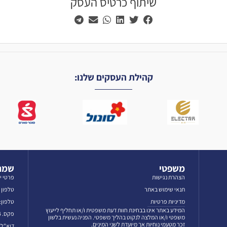
שיתוף כרטיס העסק
קהילת העסקים שלנו:
משפטי
שמרו
הצהרת נגישות
פרטי י
תנאי שימוש באתר
טלפון לאז
מדיניות פרטיות
טלפון: 3-5606069
המידע באתר אינו בבחינת חוות דעת משפטית ו/או תחליף לייעוץ
פקס. 03-5601384
משפטי ו/או המלצה לנקוט בהליך משפטי. הפניה נעשית בלשון
זכר מטעמי נוחיות אך מיועדת לשני המינים.
דוא"ל: fo@emun.org