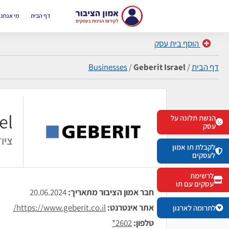
דף הבית
מי אנחנו
הוסף בית עסק
דף הבית
/
Geberit Israel
/
Businesses
el
הגשת תלונה על
עסק
ציו
לקבלת תו אמון
לעסקים
לרשימת
עסקים עם תו
חבר אמון הציבור מתאריך:
20.06.2024
אתר אינטרנט:
https://www.geberit.co.il/
לתרומה לארגון
טלפון:
2602*