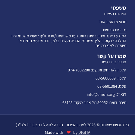
משפטי
הצהרת נגישות
תנאי שימוש באתר
מדיניות פרטיות
המידע באתר אינו בבחינת חוות דעת משפטית ו/או תחליף לייעוץ משפטי ו/או
המלצה לנקוט בהליך משפטי. הפניה נעשית בלשון זכר מטעמי נוחיות אך
מיועדת לשני המינים.
שמרו על קשר
פרטי יצירת קשר
טלפון לאזרחים ותיקים: 074-7002200
טלפון: 03-5606069
פקס. 03-5601384
דוא"ל: info@emun.org
תיבת דואר: 50052 תל אביב מיקוד 68125
כל הזכויות שמורות © 2026 לאמון הציבור - חברה לתועלת הציבור (מלכ"ר)
❤
Made with
by
DIGITA