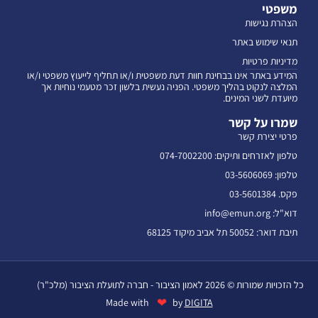
משפטי
הצהרת נגישות
תנאי שימוש באתר
מדיניות פרטיות
המידע באתר אינו בבחינת חוות דעת משפטית ו/או תחליף לייעוץ משפטי ו/או
המלצה לנקוט בהליך משפטי. הפניה נעשית בלשון זכר מטעמי נוחיות אך
מיועדת לשני המינים.
שמרו על קשר
פרטי יצירת קשר
טלפון לאזרחים ותיקים: 074-7002200
טלפון: 03-5606069
פקס. 03-5601384
דוא"ל: info@emun.org
תיבת דואר: 50052 תל אביב מיקוד 68125
כל הזכויות שמורות © 2026 לאמון הציבור - חברה לתועלת הציבור (מלכ"ר)
❤
Made with
by
DIGITA