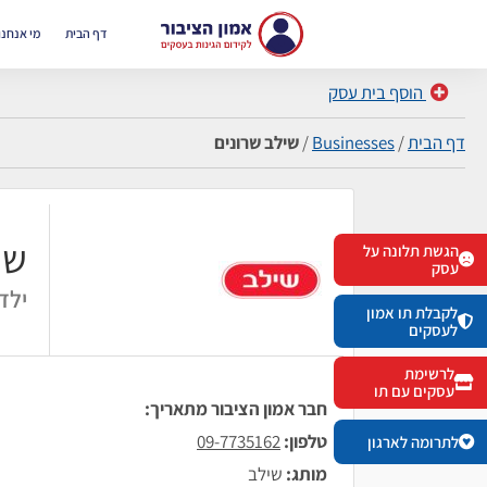
דף הבית
מי אנחנו
הוסף בית עסק
דף הבית
/
Businesses
/
שילב שרונים
שי
הגשת תלונה על
עסק
ילד
לקבלת תו אמון
לעסקים
לרשימת
עסקים עם תו
חבר אמון הציבור מתאריך:
טלפון:
09-7735162
לתרומה לארגון
מותג:
שילב