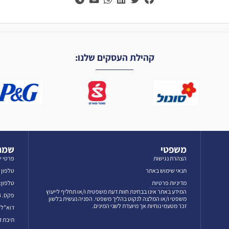
קהילת העסקים שלנו:
משפטי
שמרו
הצהרת נגישות
פרטי י
תנאי שימוש באתר
טלפון לאז
מדיניות פרטיות
טלפון: 3-5606069
המידע באתר אינו בבחינת חוות דעת משפטית ו/או תחליף לייעוץ
פקס. 03-5601384
משפטי ו/או המלצה לנקוט בהליך משפטי. הפניה נעשית בלשון
זכר מטעמי נוחיות אך מיועדת לשני המינים.
דוא"ל: fo@emun.org
תיבת דואר: 50052 תל 