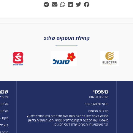
קהילת העסקים שלנו:
משפטי
שמרו
הצהרת נגישות
פרטי י
תנאי שימוש באתר
טלפון לאז
מדיניות פרטיות
טלפון: 3-5606069
המידע באתר אינו בבחינת חוות דעת משפטית ו/או תחליף לייעוץ
פקס. 03-5601384
משפטי ו/או המלצה לנקוט בהליך משפטי. הפניה נעשית בלשון
זכר מטעמי נוחיות אך מיועדת לשני המינים.
דוא"ל: fo@emun.org
תיבת דואר: 50052 תל 