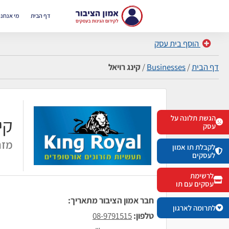
דף הבית
מי אנחנו
הוסף בית עסק
דף הבית
/
Businesses
/
קינג רויאל
הגשת תלונה על
קי
עסק
מזר
לקבלת תו אמון
לעסקים
לרשימת
עסקים עם תו
חבר אמון הציבור מתאריך:
לתרומה לארגון
טלפון:
08-9791515