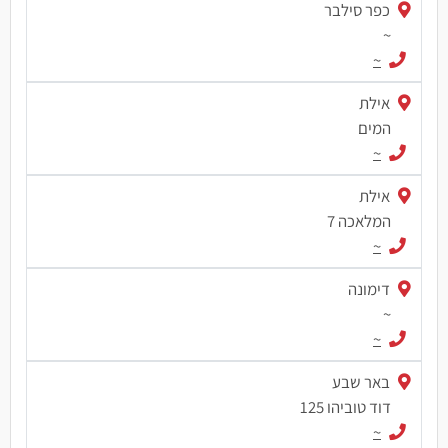
כפר סילבר
~
~
אילת
המים
~
אילת
המלאכה 7
~
דימונה
~
~
באר שבע
דוד טוביהו 125
~