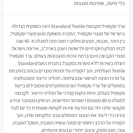
כלי מיטה, שמיכות ומגבות
ערד טקסטיל מקבוצת Standard Textile הינה הספקית הגדולה
בישראל של מוצרי טקסטיל. החברה משווקת מגוון מוצרי טקסטיל,
בין היתר, מגבות, מצעים וחלוקי רחצה מזה למעלה מ- 40 שנה
לבתי המלון היוקרתיים ולרשתות הענק בארה"ב, אירופה וישראל.
מוצרי הקבוצה הינם ברמת איכות מהגבוהות בעולם. ערד טקסטיל
דוגלת בשירות ללא פשרות כמקובל בחברת האם Standard
Textile העולמית, תוך הקפדה על זמינות מוצרים גבוהה בהתבסס
על מרכז הפצה לוגיסטי שבבעלותה. תהליכי הייצור והטכנולוגיה
במפעלים של ערד טקסטיל הם מהמתקדמים והמובילים בייצור
טקסטיל בעולם, תחת פיקוח קפדני של תהליכי הייצור. לקבוצה
למעלה מ-80 פטנטים רשומים! החדשנות, הניסיון המצטבר והידע
מקצועי שלנו יחד עם תודעת שירות לקוחות שעומדת כל יום לנגד
עינינו כדי ליצור את המוצר המושלם עבור הלקוחות שלנו, תוך
הקפדה על הרכב החומרים ממנה עשויה המגבת, משקל המגבת,
עובי, מגע מפנק, עיצוב ייחודי וצבעים איכותיים.