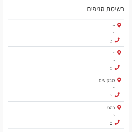
רשימת סניפים
~
~
~
~
~
~
מבקיעים
~
~
רהט
~
~