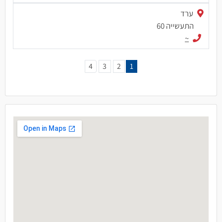
ערד
התעשייה 60
~
4
3
2
1