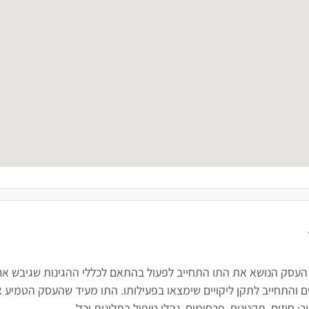
 העסק הנושא את התו התחייב לפעול בהתאם לכללי ההגינות שגיבש ארגו
 והתחייב לתקן ליקויים שימצאו בפעילותו. התו מעיד שהעסק הטמיע א
חוזים, תקנונים, פרסומים, נהלי טיפול בתלונות וכד'.