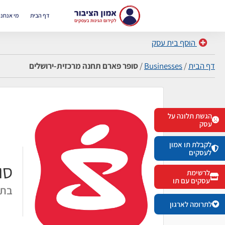
דף הבית
מי אנחנו
הוסף בית עסק
דף הבית
/
Businesses
/
סופר פארם תחנה מרכזית-ירושלים
הגשת תלונה על
עסק
לקבלת תו אמון
לעסקים
סו
לרשימת
עסקים עם תו
בתי
לתרומה לארגון