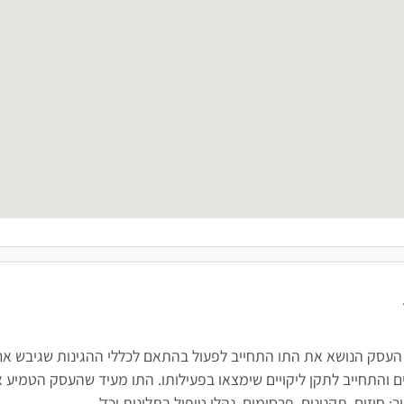
 העסק הנושא את התו התחייב לפעול בהתאם לכללי ההגינות שגיבש ארגו
 והתחייב לתקן ליקויים שימצאו בפעילותו. התו מעיד שהעסק הטמיע א
חוזים, תקנונים, פרסומים, נהלי טיפול בתלונות וכד'.