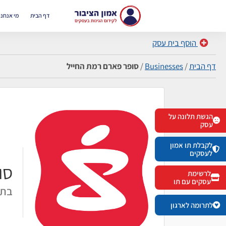
דף הבית
מי אנחנו
הוסף בית עסק
דף הבית
/
Businesses
/
סופר פארם רמת החייל
הגשת תלונה על
עסק
לקבלת תו אמון
לעסקים
סו
לרשימת
עסקים עם תו
בתי
לתרומה לארגון