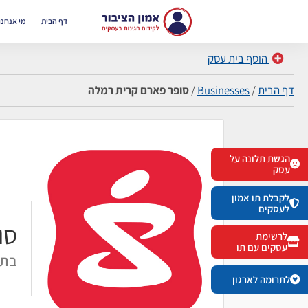
דף הבית
מי אנחנו
הוסף בית עסק
דף הבית
/
Businesses
/
סופר פארם קרית רמלה
הגשת תלונה על
עסק
לקבלת תו אמון
לעסקים
סו
לרשימת
עסקים עם תו
בתי
לתרומה לארגון