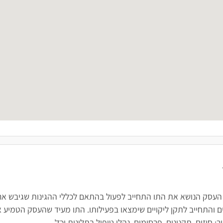
 העסק הנושא את התו התחייב לפעול בהתאם לכללי ההגינות שגיבש ארגו
 והתחייב לתקן ליקויים שימצאו בפעילותו. התו מעיד שהעסק הטמיע א
חוזים, תקנונים, פרסומים, נהלי טיפול בתלונות וכד'.