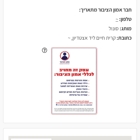
חבר אמון הציבור מתאריך:
טלפון:
~
מותג:
סונול
כתובת:
קרית חיים ליד אצטדיון, ~