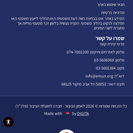
תנאי שימוש באתר
מדיניות פרטיות
המידע באתר אינו בבחינת חוות דעת משפטית ו/או תחליף לייעוץ משפטי ו/או
המלצה לנקוט בהליך משפטי. הפניה נעשית בלשון זכר מטעמי נוחיות אך
מיועדת לשני המינים.
שמרו על קשר
פרטי יצירת קשר
טלפון לאזרחים ותיקים: 074-7002200
טלפון: 03-5606069
פקס. 03-5601384
דוא"ל: info@emun.org
תיבת דואר: 50052 תל אביב מיקוד 68125
כל הזכויות שמורות © 2026 לאמון הציבור - חברה לתועלת הציבור (מלכ"ר)
❤
Made with
by
DIGITA