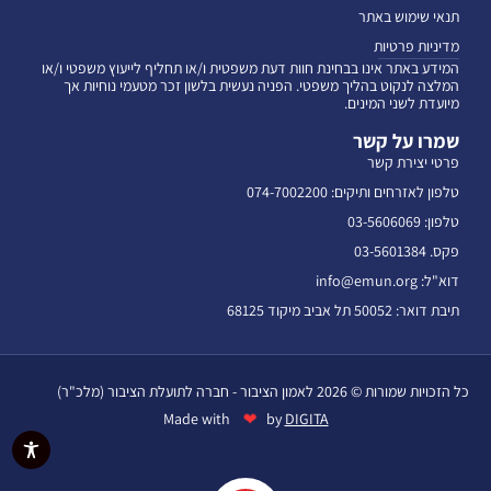
תנאי שימוש באתר
מדיניות פרטיות
המידע באתר אינו בבחינת חוות דעת משפטית ו/או תחליף לייעוץ משפטי ו/או
המלצה לנקוט בהליך משפטי. הפניה נעשית בלשון זכר מטעמי נוחיות אך
מיועדת לשני המינים.
שמרו על קשר
פרטי יצירת קשר
טלפון לאזרחים ותיקים: 074-7002200
טלפון: 03-5606069
פקס. 03-5601384
דוא"ל: info@emun.org
תיבת דואר: 50052 תל אביב מיקוד 68125
כל הזכויות שמורות © 2026 לאמון הציבור - חברה לתועלת הציבור (מלכ"ר)
❤
Made with
by
DIGITA