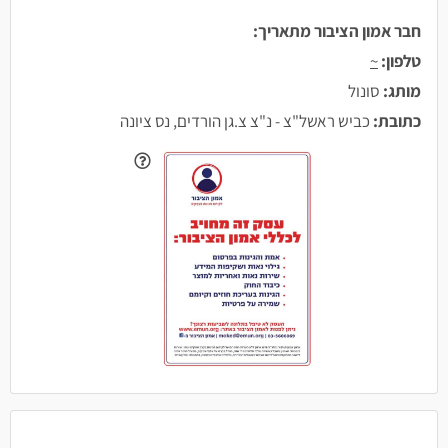
חבר אמון הציבור מתאריך:
טלפון:
~
מותג:
סונול
כתובת:
כביש ראשל"צ - נ"צ צ.גן הורדים, נס ציונה