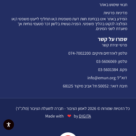
תנאי שימוש באתר
מדיניות פרטיות
המידע באתר אינו בבחינת חוות דעת משפטית ו/או תחליף לייעוץ משפטי ו/או
המלצה לנקוט בהליך משפטי. הפניה נעשית בלשון זכר מטעמי נוחיות אך
מיועדת לשני המינים.
שמרו על קשר
פרטי יצירת קשר
טלפון לאזרחים ותיקים: 074-7002200
טלפון: 03-5606069
פקס. 03-5601384
דוא"ל: info@emun.org
תיבת דואר: 50052 תל אביב מיקוד 68125
כל הזכויות שמורות © 2026 לאמון הציבור - חברה לתועלת הציבור (מלכ"ר)
❤
Made with
by
DIGITA