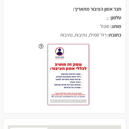
חבר אמון הציבור מתאריך:
טלפון:
~
מותג:
סונול
כתובת:
רח' סמילו, נתיבות, נתיבות