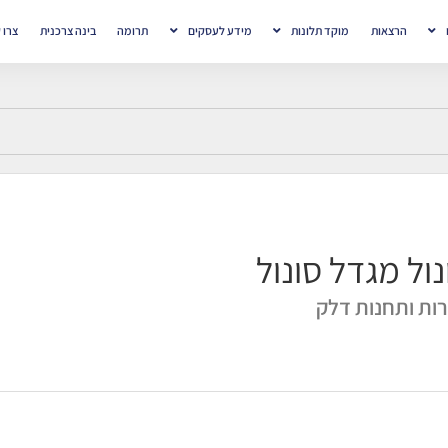
הרצאות
מוקד תלונות
מידע לעסקים
תרומה
בינה צרכנית
צרו 
נול מגדל סונול
ות ותחנות דלק