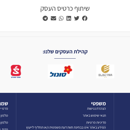
שיתוף כרטיס העסק
קהילת העסקים שלנו:
משפטי
שמרו
הצהרת נגישות
פרטי י
תנאי שימוש באתר
טלפון לאז
מדיניות פרטיות
טלפון: 3-5606069
המידע באתר אינו בבחינת חוות דעת משפטית ו/או תחליף לייעוץ
פקס. 03-5601384