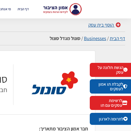
דף הבית
מי אנחנו
הוסף בית עסק
דף הבית
/
Businesses
/
סונול מגדל סונול
הגשת תלונה על
עסק
סו
לקבלת תו אמון
חבר
לעסקים
לרשימת
עסקים עם תו
לתרומה לארגון
חבר אמון הציבור מתאריך: