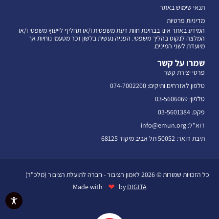
תנאי שימוש באתר
מדיניות פרטיות
המידע באתר אינו בבחינת חוות דעת משפטית ו/או תחליף לייעוץ משפטי ו/או
המלצה לנקוט בהליך משפטי. הפניה נעשית בלשון זכר מטעמי נוחיות אך
מיועדת לשני המינים.
שמרו על קשר
פרטי יצירת קשר
טלפון לאזרחים ותיקים: 074-7002200
טלפון: 03-5606069
פקס. 03-5601384
דוא"ל: info@emun.org
תיבת דואר: 50052 תל אביב מיקוד 68125
כל הזכויות שמורות © 2026 לאמון הציבור - חברה לתועלת הציבור (מלכ"ר)
❤
Made with
by
DIGITA