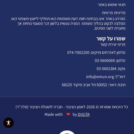
תנאי שימוש באתר
מדיניות פרטיות
המידע באתר אינו בבחינת חוות דעת משפטית ו/או תחליף לייעוץ משפטי ו/או
המלצה לנקוט בהליך משפטי. הפניה נעשית בלשון זכר מטעמי נוחיות אך
מיועדת לשני המינים.
שמרו על קשר
פרטי יצירת קשר
טלפון לאזרחים ותיקים: 074-7002200
טלפון: 03-5606069
פקס. 03-5601384
דוא"ל: info@emun.org
תיבת דואר: 50052 תל אביב מיקוד 68125
כל הזכויות שמורות © 2026 לאמון הציבור - חברה לתועלת הציבור (מלכ"ר)
❤
Made with
by
DIGITA