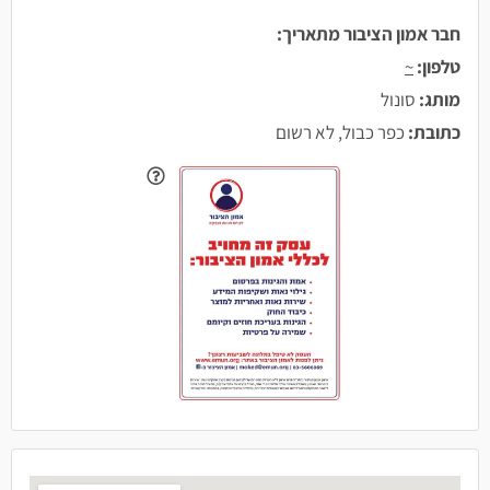
חבר אמון הציבור מתאריך:
טלפון:
~
מותג:
סונול
כתובת:
כפר כבול, לא רשום