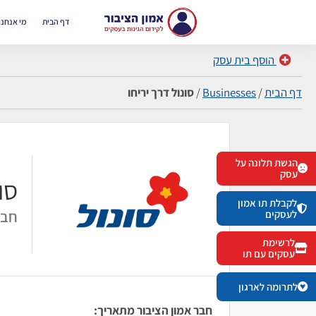
דף הבית
מי אנחנו
הוסף בית עסק
דף הבית
/
Businesses
/
סונול דרך יריחו
הגשת תלונה על
עסק
סו
לקבלת תו אמון
חבר
לעסקים
לרשימת
עסקים עם תו
לתרומה לארגון
חבר אמון הציבור מתאריך: