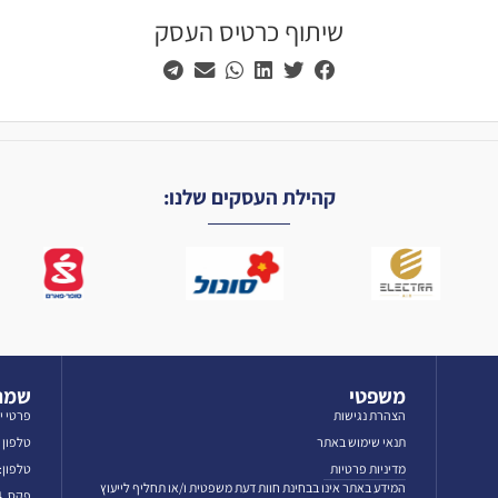
שיתוף כרטיס העסק
קהילת העסקים שלנו:
משפטי
שמרו
הצהרת נגישות
פרטי י
תנאי שימוש באתר
טלפון לאז
מדיניות פרטיות
טלפון: 3-5606069
המידע באתר אינו בבחינת חוות דעת משפטית ו/או תחליף לייעוץ
פקס. 03-5601384