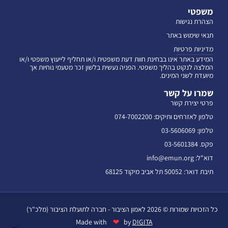
משפטי
הצהרת נגישות
תנאי שימוש באתר
מדיניות פרטיות
המידע באתר אינו בבחינת חוות דעת משפטית ו/או תחליף לייעוץ משפטי ו/או
המלצה לנקוט בהליך משפטי. הפניה נעשית בלשון זכר מטעמי נוחיות אך
מיועדת לשני המינים.
שמרו על קשר
פרטי יצירת קשר
טלפון לאזרחים ותיקים: 074-7002200
טלפון: 03-5606069
פקס. 03-5601384
דוא"ל: info@emun.org
תיבת דואר: 50052 תל אביב מיקוד 68125
כל הזכויות שמורות © 2026 לאמון הציבור - חברה לתועלת הציבור (מלכ"ר)
❤
Made with
by
DIGITA