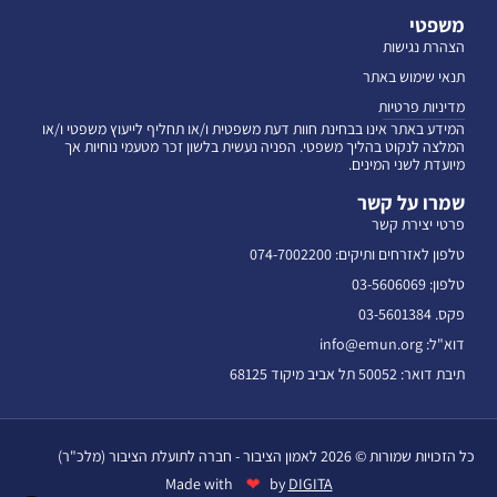
משפטי
הצהרת נגישות
תנאי שימוש באתר
מדיניות פרטיות
המידע באתר אינו בבחינת חוות דעת משפטית ו/או תחליף לייעוץ משפטי ו/או
המלצה לנקוט בהליך משפטי. הפניה נעשית בלשון זכר מטעמי נוחיות אך
מיועדת לשני המינים.
שמרו על קשר
פרטי יצירת קשר
טלפון לאזרחים ותיקים: 074-7002200
טלפון: 03-5606069
פקס. 03-5601384
דוא"ל: info@emun.org
תיבת דואר: 50052 תל אביב מיקוד 68125
כל הזכויות שמורות © 2026 לאמון הציבור - חברה לתועלת הציבור (מלכ"ר)
❤
Made with
by
DIGITA