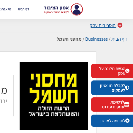
דף הבית
מי אנחנו
הוסף בית עסק
דף הבית
/
Businesses
/
מחסני חשמל
הגשת תלונה על
עסק
לקבלת תו אמון
מח
לעסקים
יבו
לרשימת
עסקים עם תו
לתרומה לארגון