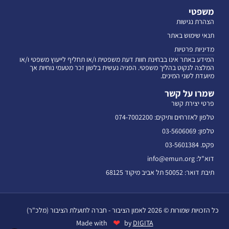
משפטי
הצהרת נגישות
תנאי שימוש באתר
מדיניות פרטיות
המידע באתר אינו בבחינת חוות דעת משפטית ו/או תחליף לייעוץ משפטי ו/או
המלצה לנקוט בהליך משפטי. הפניה נעשית בלשון זכר מטעמי נוחיות אך
מיועדת לשני המינים.
שמרו על קשר
פרטי יצירת קשר
טלפון לאזרחים ותיקים: 074-7002200
טלפון: 03-5606069
פקס. 03-5601384
דוא"ל: info@emun.org
תיבת דואר: 50052 תל אביב מיקוד 68125
כל הזכויות שמורות © 2026 לאמון הציבור - חברה לתועלת הציבור (מלכ"ר)
❤
Made with
by
DIGITA