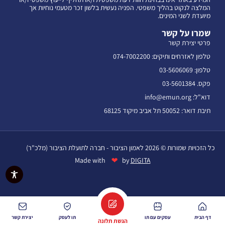
המלצה לנקוט בהליך משפטי. הפניה נעשית בלשון זכר מטעמי נוחיות אך
מיועדת לשני המינים.
שמרו על קשר
פרטי יצירת קשר
טלפון לאזרחים ותיקים: 074-7002200
טלפון: 03-5606069
פקס. 03-5601384
דוא"ל: info@emun.org
תיבת דואר: 50052 תל אביב מיקוד 68125
כל הזכויות שמורות © 2026 לאמון הציבור - חברה לתועלת הציבור (מלכ"ר)
❤
Made with
by
DIGITA
דף הבית
עסקים עם תו
תו לעסק
יצירת קשר
הגשת תלונה