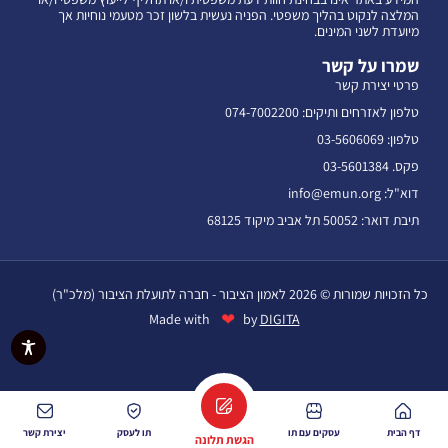
המלצה לנקוט בהליך משפטי. הפניה נעשית בלשון זכר מטעמי נוחיות אך
מיועדת לשני המינים.
שמרו על קשר
פרטי יצירת קשר
טלפון לאזרחים ותיקים: 074-7002200
טלפון: 03-5606069
פקס. 03-5601384
דוא"ל: info@emun.org
תיבת דואר: 50052 תל אביב מיקוד 68125
כל הזכויות שמורות © 2026 לאמון הציבור - חברה לתועלת הציבור (מלכ"ר)
❤
Made with
by
DIGITA
דף הבית
עסקים עם תו
תו לעסק
יצירת קשר
הגשת תלונה