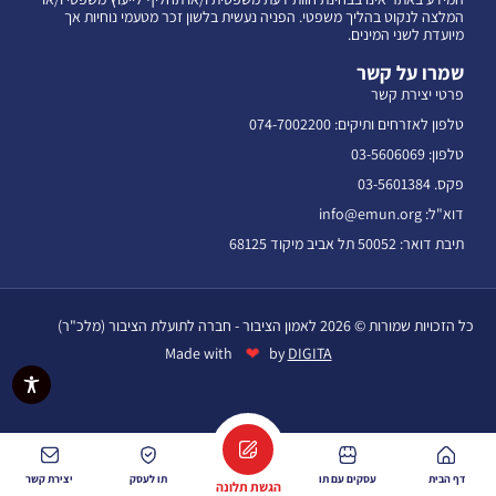
המלצה לנקוט בהליך משפטי. הפניה נעשית בלשון זכר מטעמי נוחיות אך
מיועדת לשני המינים.
שמרו על קשר
פרטי יצירת קשר
טלפון לאזרחים ותיקים: 074-7002200
טלפון: 03-5606069
פקס. 03-5601384
דוא"ל: info@emun.org
תיבת דואר: 50052 תל אביב מיקוד 68125
כל הזכויות שמורות © 2026 לאמון הציבור - חברה לתועלת הציבור (מלכ"ר)
❤
Made with
by
DIGITA
דף הבית
עסקים עם תו
תו לעסק
יצירת קשר
הגשת תלונה