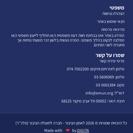
משפטי
הצהרת נגישות
תנאי שימוש באתר
מדיניות פרטיות
המידע באתר אינו בבחינת חוות דעת משפטית ו/או תחליף לייעוץ משפטי ו/או
המלצה לנקוט בהליך משפטי. הפניה נעשית בלשון זכר מטעמי נוחיות אך
מיועדת לשני המינים.
שמרו על קשר
פרטי יצירת קשר
טלפון לאזרחים ותיקים: 074-7002200
טלפון: 03-5606069
פקס. 03-5601384
דוא"ל: info@emun.org
תיבת דואר: 50052 תל אביב מיקוד 68125
כל הזכויות שמורות © 2026 לאמון הציבור - חברה לתועלת הציבור (מלכ"ר)
❤
Made with
by
DIGITA