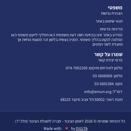
משפטי
הצהרת נגישות
תנאי שימוש באתר
מדיניות פרטיות
המידע באתר אינו בבחינת חוות דעת משפטית ו/או תחליף לייעוץ משפטי ו/או
המלצה לנקוט בהליך משפטי. הפניה נעשית בלשון זכר מטעמי נוחיות אך
מיועדת לשני המינים.
שמרו על קשר
פרטי יצירת קשר
טלפון לאזרחים ותיקים: 074-7002200
טלפון: 03-5606069
פקס. 03-5601384
דוא"ל: info@emun.org
תיבת דואר: 50052 תל אביב מיקוד 68125
כל הזכויות שמורות © 2026 לאמון הציבור - חברה לתועלת הציבור (מלכ"ר)
❤
Made with
by
DIGITA