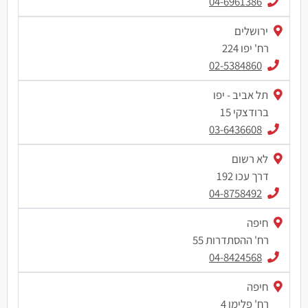
04-6961386
ירושלים
רח' יפו 224
02-5384860
תל אביב - יפו
ברודצקי 15
03-6436608
לא רשום
דרך עכו 192
04-8758492
חיפה
רח' ההסתדרות 55
04-8424568
חיפה
רח' פלימן 4