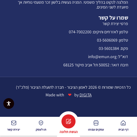
המלצה לנקוט בהליך משפטי. הפניה נעשית בלשון זכר מטעמי נוחיות אך
מיועדת לשני המינים.
שמרו על קשר
פרטי יצירת קשר
טלפון לאזרחים ותיקים: 074-7002200
טלפון: 03-5606069
פקס. 03-5601384
דוא"ל: info@emun.org
תיבת דואר: 50052 תל אביב מיקוד 68125
כל הזכויות שמורות © 2026 לאמון הציבור - חברה לתועלת הציבור (מלכ"ר)
❤
Made with
by
DIGITA
דף הבית
עסקים עם תו
תו לעסק
יצירת קשר
הגשת תלונה